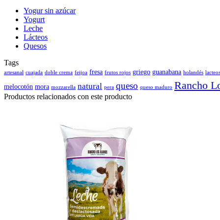
Yogur sin azúcar
Yogurt
Leche
Lácteos
Quesos
Tags
fresa
griego
guanabana
artesanal
cuajada
doble crema
feijoa
frutos rojos
holandés
lacteo
Rancho L
queso
natural
melocotón
mora
mozzarella
pera
queso maduro
Productos relacionados con este producto