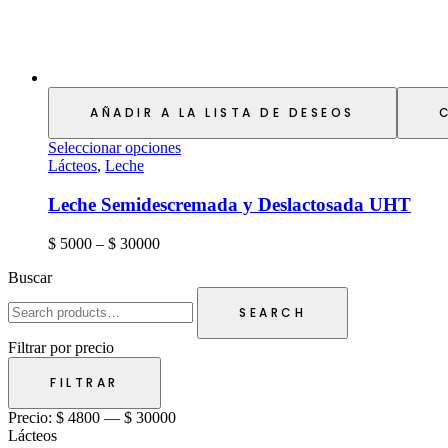
AÑADIR A LA LISTA DE DESEOS
Seleccionar opciones
Lácteos
,
Leche
Leche Semidescremada y Deslactosada UHT
$
5000
–
$
30000
Buscar
SEARCH
Filtrar por precio
FILTRAR
Precio:
$ 4800
—
$ 30000
Lácteos