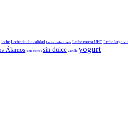
leche
Leche de alta calidad
Leche entera UHT
Leche larga vi
s
Leche deslactosada
yogurt
sin dulce
os Álamos
siete cueros
vainilla