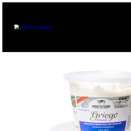
🔍
360 View