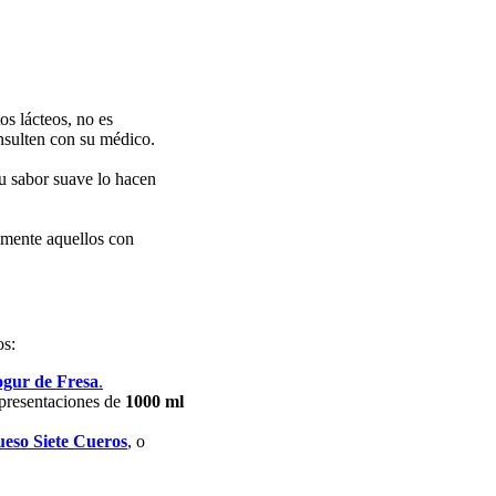
s lácteos, no es
nsulten con su médico.
su sabor suave lo hacen
lmente aquellos con
os:
gur de Fresa
.
presentaciones de
1000 ml
eso Siete Cueros
, o