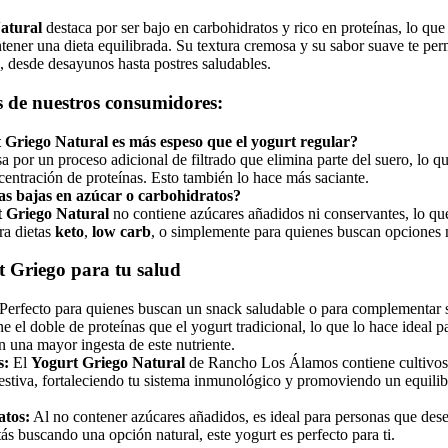
atural
destaca por ser bajo en carbohidratos y rico en proteínas, lo que
ener una dieta equilibrada. Su textura cremosa y su sabor suave te permi
, desde desayunos hasta postres saludables.
s de nuestros consumidores:
 Griego Natural es más espeso que el yogurt regular?
a por un proceso adicional de filtrado que elimina parte del suero, lo q
entración de proteínas. Esto también lo hace más saciante.
as bajas en azúcar o carbohidratos?
 Griego Natural
no contiene azúcares añadidos ni conservantes, lo qu
ra dietas
keto
,
low carb
, o simplemente para quienes buscan opciones 
t Griego para tu salud
Perfecto para quienes buscan un snack saludable o para complementar 
ne el doble de proteínas que el yogurt tradicional, lo que lo hace ideal p
n una mayor ingesta de este nutriente.
s:
El
Yogurt Griego Natural
de Rancho Los Álamos contiene cultivos
estiva, fortaleciendo tu sistema inmunológico y promoviendo un equilibr
atos:
Al no contener azúcares añadidos, es ideal para personas que dese
tás buscando una opción natural, este yogurt es perfecto para ti.