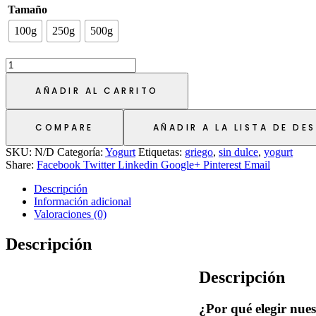
Tamaño
100g
250g
500g
AÑADIR AL CARRITO
COMPARE
AÑADIR A LA LISTA DE DE
SKU:
N/D
Categoría:
Yogurt
Etiquetas:
griego
,
sin dulce
,
yogurt
Share:
Facebook
Twitter
Linkedin
Google+
Pinterest
Email
Descripción
Información adicional
Valoraciones (0)
Descripción
Descripción
¿Por qué elegir nue