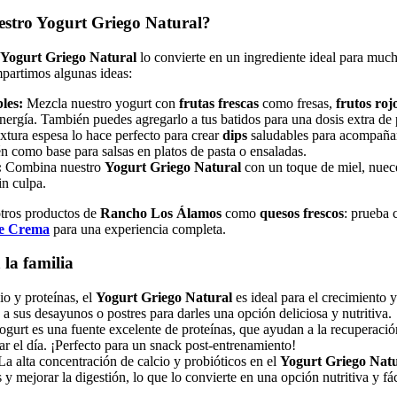
estro Yogurt Griego Natural?
Yogurt Griego Natural
lo convierte en un ingrediente ideal para much
partimos algunas ideas:
les:
Mezcla nuestro yogurt con
frutas frescas
como fresas,
frutos roj
nergía. También puedes agregarlo a tus batidos para una dosis extra de
xtura espesa lo hace perfecto para crear
dips
saludables para acompañar
n como base para salsas en platos de pasta o ensaladas.
:
Combina nuestro
Yogurt Griego Natural
con un toque de miel, nuec
in culpa.
tros productos de
Rancho Los Álamos
como
quesos frescos
: prueba 
e Crema
para una experiencia completa.
 la familia
io y proteínas, el
Yogurt Griego Natural
es ideal para el crecimiento y
a sus desayunos o postres para darles una opción deliciosa y nutritiva.
ogurt es una fuente excelente de proteínas, que ayudan a la recuperaci
ar el día. ¡Perfecto para un snack post-entrenamiento!
a alta concentración de calcio y probióticos en el
Yogurt Griego Natu
 y mejorar la digestión, lo que lo convierte en una opción nutritiva y fác