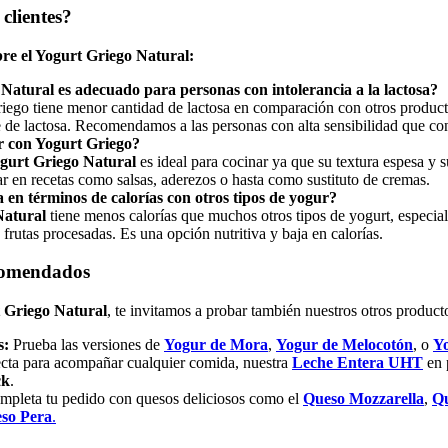
clientes?
bre el Yogurt Griego Natural:
Natural es adecuado para personas con intolerancia a la lactosa?
iego tiene menor cantidad de lactosa en comparación con otros producto
 de lactosa. Recomendamos a las personas con alta sensibilidad que co
r con Yogurt Griego?
gurt Griego Natural
es ideal para cocinar ya que su textura espesa y 
ar en recetas como salsas, aderezos o hasta como sustituto de cremas.
en términos de calorías con otros tipos de yogur?
Natural
tiene menos calorías que muchos otros tipos de yogurt, especia
frutas procesadas. Es una opción nutritiva y baja en calorías.
comendados
 Griego Natural
, te invitamos a probar también nuestros otros product
s:
Prueba las versiones de
Yogur de Mora
,
Yogur de Melocotón
, o
Yo
cta para acompañar cualquier comida, nuestra
Leche Entera UHT
en 
ck
.
pleta tu pedido con quesos deliciosos como el
Queso Mozzarella
,
Qu
so Pera
.