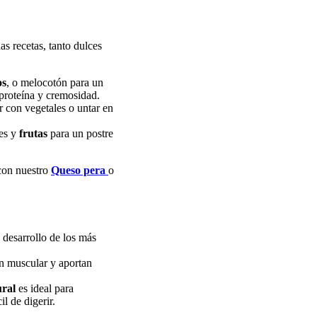
as recetas, tanto dulces
os
, o melocotón para un
 proteína y cremosidad.
 con vegetales o untar en
es y
frutas
para un postre
con nuestro
Queso pera
o
 desarrollo de los más
ón muscular y aportan
ral
es ideal para
il de digerir.