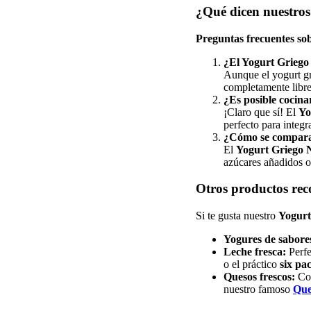
¿Qué dicen nuestros 
Preguntas frecuentes so
¿El Yogurt Griego 
Aunque el yogurt gr
completamente libre
¿Es posible cocina
¡Claro que sí! El
Yo
perfecto para integr
¿Cómo se compara 
El
Yogurt Griego 
azúcares añadidos o 
Otros productos re
Si te gusta nuestro
Yogurt
Yogures de sabore
Leche fresca:
Perfe
o el práctico
six pa
Quesos frescos:
Com
nuestro famoso
Que