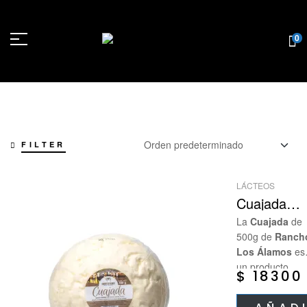
0
FILTER
LÁCTEOS
Cuajada
Fresca
La
Cuajada
de
Artesanal
500g de
Ranch
Los Álamos
es
un producto
$
18300
artesanal, fresc
de alta calidad