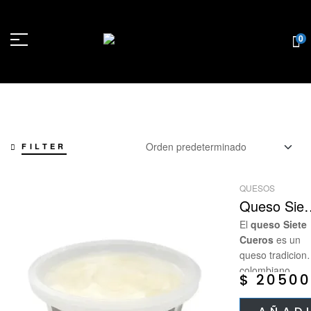
0
FILTER
QUESOS
Queso Siet
Cueros
El
queso Siete
Cueros
es un
queso tradiciona
colombiano,
$
20500
reconocido por 
textura elástica,